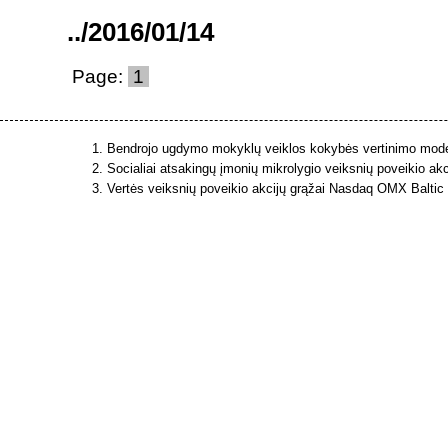
..
/
2016
/
01
/
14
Page:
1
Bendrojo ugdymo mokyklų veiklos kokybės vertinimo model
Socialiai atsakingų įmonių mikrolygio veiksnių poveikio akc
Vertės veiksnių poveikio akcijų grąžai Nasdaq OMX Baltic v