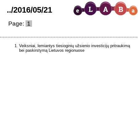
..
/
2016
/
05
/
21
Page:
1
Veiksniai, lemiantys tiesioginių užsienio investicijų pritraukimą
bei paskirstymą Lietuvos regionuose