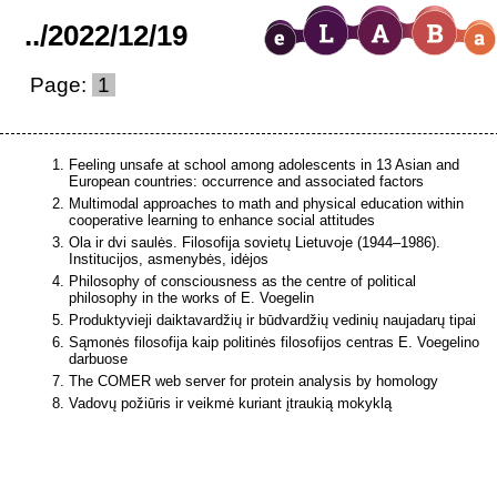
..
/
2022
/
12
/
19
Page:
1
Feeling unsafe at school among adolescents in 13 Asian and
European countries: occurrence and associated factors
Multimodal approaches to math and physical education within
cooperative learning to enhance social attitudes
Ola ir dvi saulės. Filosofija sovietų Lietuvoje (1944–1986).
Institucijos, asmenybės, idėjos
Philosophy of consciousness as the centre of political
philosophy in the works of E. Voegelin
Produktyvieji daiktavardžių ir būdvardžių vedinių naujadarų tipai
Sąmonės filosofija kaip politinės filosofijos centras E. Voegelino
darbuose
The COMER web server for protein analysis by homology
Vadovų požiūris ir veikmė kuriant įtraukią mokyklą