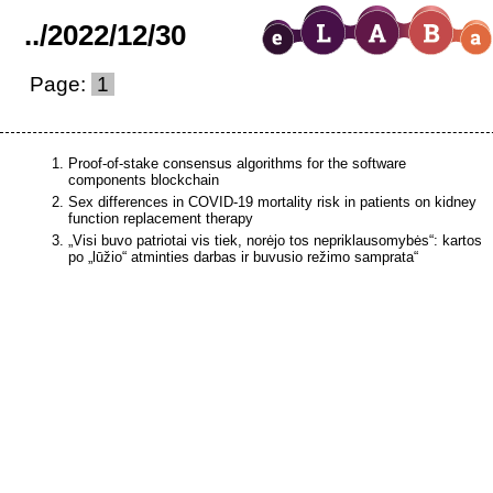
..
/
2022
/
12
/
30
Page:
1
Proof-of-stake consensus algorithms for the software
components blockchain
Sex differences in COVID-19 mortality risk in patients on kidney
function replacement therapy
„Visi buvo patriotai vis tiek, norėjo tos nepriklausomybės“: kartos
po „lūžio“ atminties darbas ir buvusio režimo samprata“